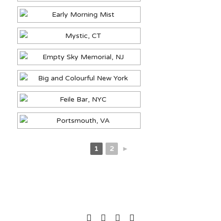
1
2
►